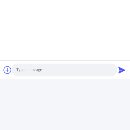
वीडियो
वीडियो
ब्रिकटेक परियोजना डिजाइन
विश्वव्यापी ईंट बनाने परियोजना
प्रदर्शन बांग्लादेश में जीपीएच
डिजाइन प्रदर्शन पूर्ण उत्पादन
परियोजना
लाइन परियोजना
सबसे अच्छी कीमत पाएं
सबसे अच्छी कीमत पाएं
Photo
Xi'an Brictec Engineering Co., Ltd.
Video Call
info@brictec.com
Audio Call