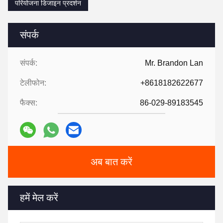
परियोजना डिजाइन प्रदर्शन
संपर्क
संपर्क:
Mr. Brandon Lan
टेलीफोन:
+8618182622677
फैक्स:
86-029-89183545
अब बात करें
हमें मेल करें