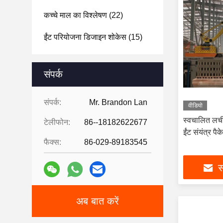
कच्चे माल का विश्लेषण
(22)
ईंट परियोजना डिजाइन शोकेस
(15)
संपर्क
संपर्क:
Mr. Brandon Lan
वीडियो
स्वचालित लची
टेलीफोन:
86--18182622677
ईंट संयंत्र पै
फैक्स:
86-029-89183545
स
अब बात करें