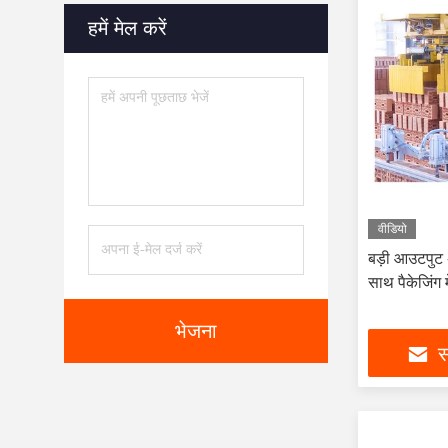
हमें मेल करें
वीडियो
बड़ी आउटपुट 
साथ पैकेजिंग
भेजना
स