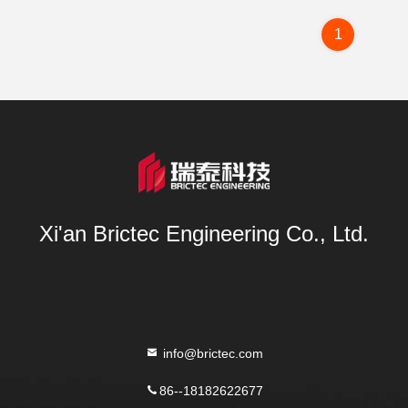
1
Xi'an Brictec Engineering Co., Ltd.
info@brictec.com
86--18182622677