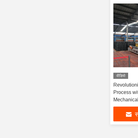
वीडियो
Revolution
Process wi
Mechanical
स