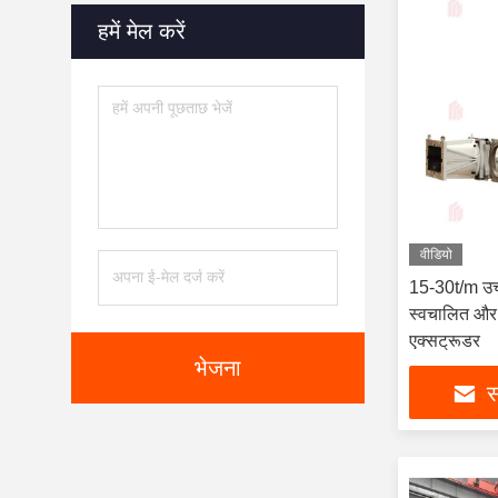
हमें मेल करें
वीडियो
15-30t/m उच्च
स्वचालित और ट
एक्सट्रूडर
भेजना
स