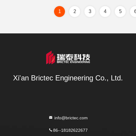
1
2
3
4
5
Xi'an Brictec Engineering Co., Ltd.
info@brictec.com
86--18182622677