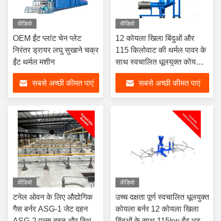
वीडियो
वीडियो
OEM ईंट प्लांट चेन प्लेट
12 कोयला खिला बिंदुओं और
निरंतर ड्रायर लघु सुखाने चक्र
115 किलोवाट की थर्मल पावर के
ईंट थर्मल मशीन
साथ स्वचालित धूलयुक्त कोयला
बर्नर
सबसे अच्छी कीमत पाएं
सबसे अच्छी कीमत पाएं
वीडियो
वीडियो
टनेल ओवन के लिए औद्योगिक
उच्च दक्षता पूर्ण स्वचालित धूलयुक्त
गैस बर्नर ASG-1 जेट दहन
कोयला बर्नर 12 कोयला खिला
ASG-2 पल्स दहन और स्थिर
बिंदुओं के साथ 115kw ईंट भट्ठी