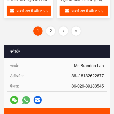
लौ के साथ
फायरिंग सिस्टम के लिए थर्मल
सबसे अच्छी कीमत पाएं
सबसे अच्छी कीमत पाएं
पावर
1
2
संपर्क
संपर्क:
Mr. Brandon Lan
टेलीफोन:
86--18182622677
फैक्स:
86-029-89183545