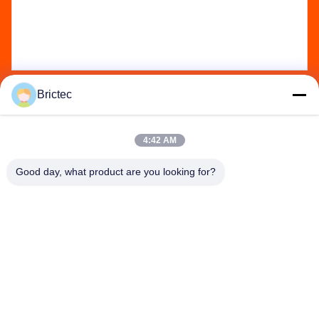
Brictec
Send
4:42 AM
Good day, what product are you looking for?
Xi'an Brictec Engineering Co., Ltd.
info@brictec.com
86--18182622677
चीन