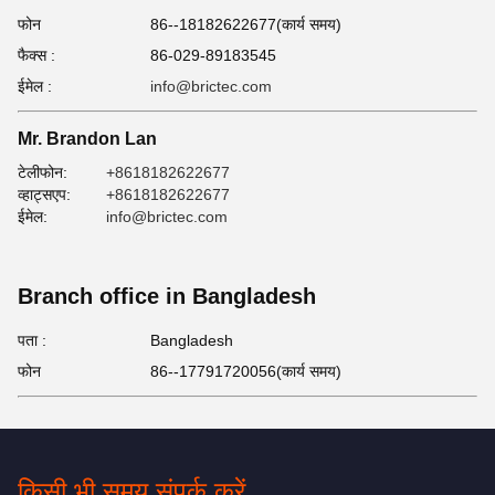
फोन
86--18182622677(कार्य समय)
फैक्स :
86-029-89183545
ईमेल :
info@brictec.com
Mr. Brandon Lan
टेलीफोन:
+8618182622677
व्हाट्सएप:
+8618182622677
ईमेल:
info@brictec.com
Branch office in Bangladesh
पता :
Bangladesh
फोन
86--17791720056(कार्य समय)
किसी भी समय संपर्क करें