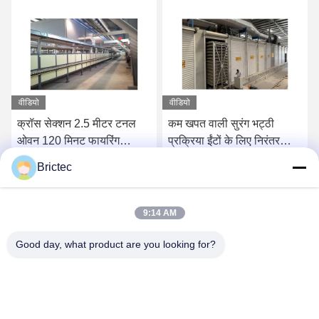
वीडियो
वीडियो
क्रॉस सेक्शन 2.5 मीटर टनल
कम खपत वाली सुरंग भट्ठी
ओवन 120 मिनट फायरिंग
प्रक्रिया ईंटों के लिए निरंतर
साइकिल रोलर ओवन रैपिड
सुखाने कक्ष
Brictec
फायरिंग
सबसे अच्छी कीमत पाएं
सबसे अच्छी कीमत पाएं
9:14 AM
Good day, what product are you looking for?
Xi'an Brictec Engineering Co., Ltd.