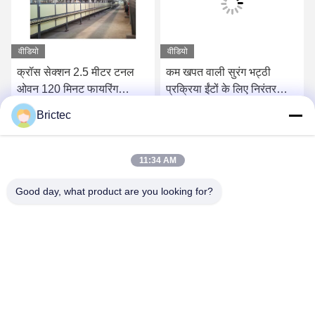
वीडियो
वीडियो
क्रॉस सेक्शन 2.5 मीटर टनल
कम खपत वाली सुरंग भट्ठी
ओवन 120 मिनट फायरिंग
प्रक्रिया ईंटों के लिए निरंतर
साइकिल रोलर ओवन रैपिड
सुखाने कक्ष
Brictec
फायरिंग
सबसे अच्छी कीमत पाएं
सबसे अच्छी कीमत पाएं
11:34 AM
Good day, what product are you looking for?
Xi'an Brictec Engineering Co., Ltd.
info@brictec.com
86--18182622677