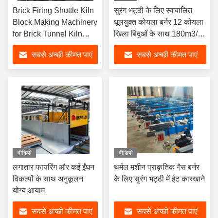
Brick Firing Shuttle Kiln
सुरंग भट्ठी के लिए स्वचालित
Block Making Machinery
धूलयुक्त कोयला बर्नर 12 कोयला
for Brick Tunnel Kiln
खिला बिंदुओं के साथ 180m3/h
Clay Brick Making
प्रवाह और 115kw थर्मल पावर
सबसे अच्छी कीमत पाएं
सबसे अच्छी कीमत पाएं
Machine Fully Automatic
वीडियो
वीडियो
लगातार फायरिंग और कई ईंधन
थर्मल मशीन प्राकृतिक गैस बर्नर
विकल्पों के साथ अनुकूलन
के लिए सुरंग भट्ठी में ईंट कारखाने
योग्य आयाम
सबसे अच्छी कीमत पाएं
सबसे अच्छी कीमत पाएं