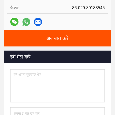
फैक्स:
86-029-89183545
अब बात करें
हमें मेल करें