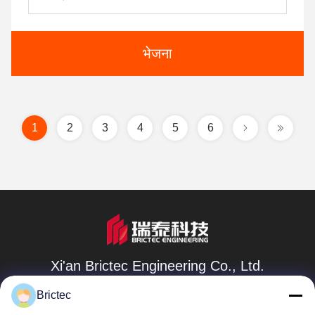
भेजना
1
2
3
4
5
6
Xi'an Brictec Engineering Co., Ltd.
info@brictec.com
Brictec