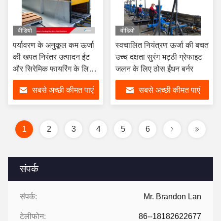
वीडियो
वीडियो
पर्यावरण के अनुकूल कम ऊर्जा
स्वचालित नियंत्रण ऊर्जा की बचत
की खपत निरंतर उत्पादन ईंट
उच्च दक्षता सुरंग भट्ठी ग्रेफाइट
और सिरेमिक फायरिंग के लिए
जलन के लिए ठोस ईंधन बर्नर
औद्योगिक सुरंग भट्ठी
सबसे अच्छी कीमत पाएं
सबसे अच्छी कीमत पाएं
1
2
3
4
5
6
संपर्क
संपर्क:
Mr. Brandon Lan
टेलीफोन:
86--18182622677