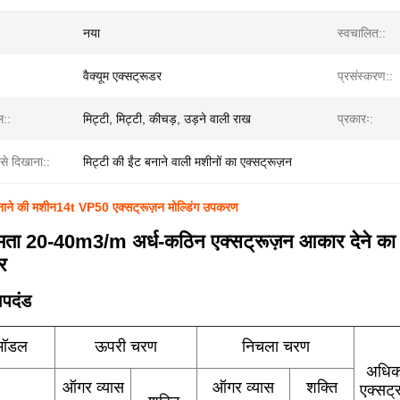
नया
स्वचालित::
वैक्यूम एक्सट्रूडर
प्रसंस्करण::
ल::
मिट्टी, मिट्टी, कीचड़, उड़ने वाली राख
प्रकारः:
से दिखाना::
मिट्टी की ईंट बनाने वाली मशीनों का एक्सट्रूज़न
बनाने की मशीन14t VP50 एक्सट्रूज़न मोल्डिंग उपकरण
्षमता 20-40m3/m अर्ध-कठिन एक्सट्रूज़न आकार देने का
र
पदंड
मॉडल
ऊपरी चरण
निचला चरण
अधि
ऑगर व्यास
ऑगर व्यास
शक्ति
एक्सट्