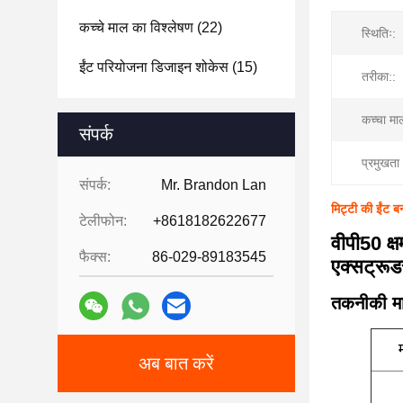
कच्चे माल का विश्लेषण
(22)
स्थितिः:
ईंट परियोजना डिजाइन शोकेस
(15)
तरीका::
कच्चा मा
संपर्क
प्रमुखता 
संपर्क:
Mr. Brandon Lan
मिट्टी की ईंट 
टेलीफोन:
+8618182622677
वीपी50 क
फैक्स:
86-029-89183545
एक्सट्रूड
तकनीकी मा
अब बात करें