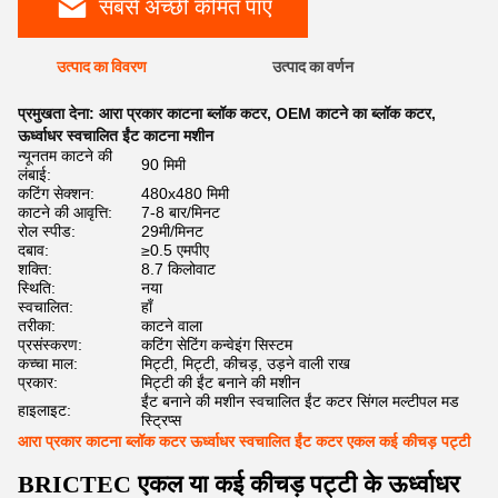
सबसे अच्छी कीमत पाएं
उत्पाद का विवरण
उत्पाद का वर्णन
प्रमुखता देना:
आरा प्रकार काटना ब्लॉक कटर
,
OEM काटने का ब्लॉक कटर
,
ऊर्ध्वाधर स्वचालित ईंट काटना मशीन
न्यूनतम काटने की
90 मिमी
लंबाई:
कटिंग सेक्शन:
480x480 मिमी
काटने की आवृत्ति:
7-8 बार/मिनट
रोल स्पीड:
29मी/मिनट
दबाव:
≥0.5 एमपीए
शक्ति:
8.7 किलोवाट
स्थिति:
नया
स्वचालित:
हाँ
तरीका:
काटने वाला
प्रसंस्करण:
कटिंग सेटिंग कन्वेइंग सिस्टम
कच्चा माल:
मिट्टी, मिट्टी, कीचड़, उड़ने वाली राख
प्रकार:
मिट्टी की ईंट बनाने की मशीन
ईंट बनाने की मशीन स्वचालित ईंट कटर सिंगल मल्टीपल मड
हाइलाइट:
स्ट्रिप्स
आरा प्रकार काटना ब्लॉक कटर ऊर्ध्वाधर स्वचालित ईंट कटर एकल कई कीचड़ पट्टी
BRICTEC एकल या कई कीचड़ पट्टी के ऊर्ध्वाधर