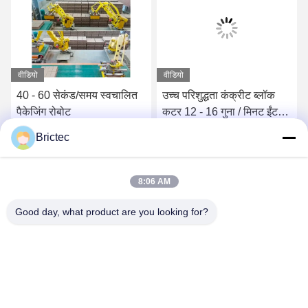
वीडियो
वीडियो
40 - 60 सेकंड/समय स्वचालित
उच्च परिशुद्धता कंक्रीट ब्लॉक
पैकेजिंग रोबोट
कटर 12 - 16 गुना / मिनट ईंट
स्प्लिटर डबल वायर फ्रेम
Brictec
सबसे अच्छी कीमत पाएं
सबसे अच्छी कीमत पाएं
8:06 AM
Good day, what product are you looking for?
Xi'an Brictec Engineering Co., Ltd.
info@brictec.com