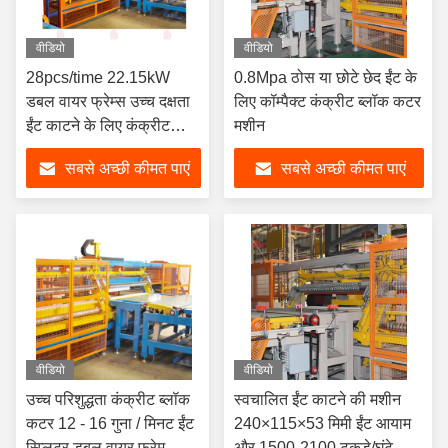
वीडियो
वीडियो
28pcs/time 22.15kW
0.8Mpa ठोस या छोटे छेद ईंट के
डबल वायर फ्रेम्स उच्च दक्षता
लिए कॉम्पैक्ट कंक्रीट ब्लॉक कटर
ईंट काटने के लिए कंक्रीट
मशीन
ब्लॉक कटर
सबसे अच्छी कीमत पाएं
सबसे अच्छी कीमत पाएं
वीडियो
वीडियो
उच्च परिशुद्धता कंक्रीट ब्लॉक
स्वचालित ईंट काटने की मशीन
कटर 12 - 16 गुना / मिनट ईंट
240×115×53 मिमी ईंट आयाम
स्प्लिटर डबल वायर फ्रेम
और 1500-2100 टुकड़े/घंटे