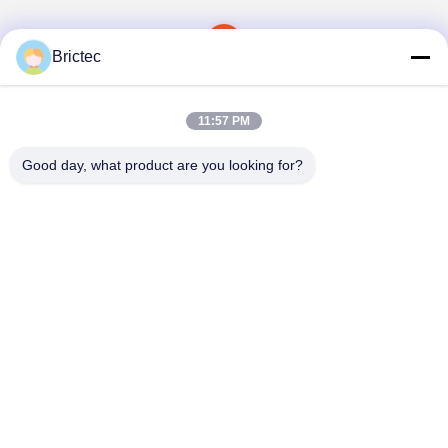
1
Brictec
11:57 PM
Good day, what product are you looking for?
Xi'an Brictec Engineering Co., Ltd.
info@brictec.com
86--18182622677
चीन