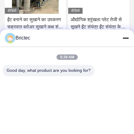
वीडियो
वीडियो
ईंट बनाने का सुखाने का उपकरण
औद्योगिक श्रृंखला प्लेट तेजी से
चक्रवात ब्लोअर सुखाने कक्ष शंकु
सूखने ईंट संयंत्र ईंट संयंत्र के
ब्लोअर पूरी तरह से स्वचालित
लिए सूखने कक्ष
Brictec
सबसे अच्छी कीमत पाएं
सबसे अच्छी कीमत पाएं
5:39 AM
Good day, what product are you looking for?
Xi'an Brictec Engineering Co., Ltd.
info@brictec.com
86--18182622677
चीन