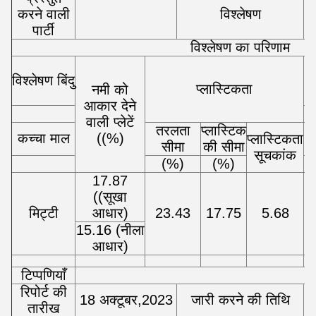
करने वाली
विश्लेषण
पार्टी
विश्लेषण का परिणाम
मह
विश्लेषण बिंदु
आ
प्लास्टिकता
नमी को
स
आकार देने
वाली प्लेटें
तरलता
प्लास्टिक
कच्चा माल
((%)
प्लास्टिकता
सीमा
की सीमा
सूचकांक
(%)
(%)
17.87
((सूखा
मिट्टी
आधार)
23.43
17.75
5.68
15.16 (नीला
आधार)
टिप्पणियाँ
रिपोर्ट की
18 अक्टूबर,2023
जारी करने की तिथि
तारीख