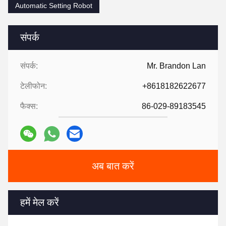
Automatic Setting Robot
संपर्क
संपर्क:
Mr. Brandon Lan
टेलीफोन:
+8618182622677
फैक्स:
86-029-89183545
अब बात करें
हमें मेल करें