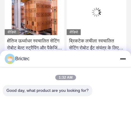
वीडियो
वीडियो
क्षैतिज ऊर्ध्वाधर स्वचालित सेटिंग
ब्रिकटेक लचीला स्वचालित
रोबोट बेल्ट स्ट्रैपिंग और पैकेजिंग
सेटिंग रोबोट ईंट संयंत्र के लिए
प्रणाली
रोबोट पैकिंग मशीन
Brictec
सबसे अच्छी कीमत पाएं
सबसे अच्छी कीमत पाएं
1:32 AM
Good day, what product are you looking for?
Xi'an Brictec Engineering Co., Ltd.
info@brictec.com