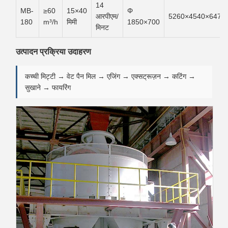
14
MB-
≥60
15×40
Φ
आरपीएम/
5260×4540×6470
180
m³/h
मिमी
1850×700
मिनट
उत्पादन प्रक्रिया उदाहरण
कच्ची मिट्टी → वेट पैन मिल → एजिंग → एक्सट्रूज़न → कटिंग →
सुखाने → फायरिंग