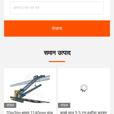
भेजना
समान उत्पाद
वीडियो
वीडियो
70m3/m क्षमता 1140mm हाथ
कच्चे माल 5.5 टन हथौड़ा क्रशर