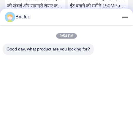
की लंबाई और सामग्री तैयार करने
ईंट बनाने की मशीनें 150MPa से
के लिए 24.5kW शक्ति के साथ
कम
Brictec
आधा पुल बाल्टी खुदाई
सबसे अच्छी कीमत पाएं
सबसे अच्छी कीमत पाएं
9:54 PM
Good day, what product are you looking for?
Xi'an Brictec Engineering Co., Ltd.
info@brictec.com
86--18182622677
चीन