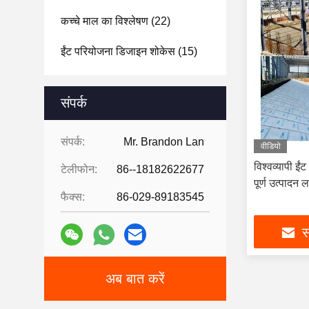
कच्चे माल का विश्लेषण
(22)
ईंट परियोजना डिजाइन शोकेस
(15)
संपर्क
संपर्क:
Mr. Brandon Lan
वीडियो
विश्वव्यापी ई
टेलीफोन:
86--18182622677
पूर्ण उत्पादन
फैक्स:
86-029-89183545
स
अब बात करें