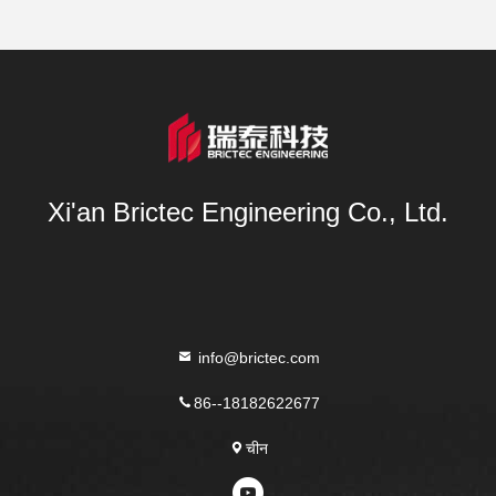
Xi'an Brictec Engineering Co., Ltd.
info@brictec.com
86--18182622677
चीन