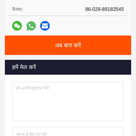
फैक्स:
86-029-89183545
अब बात करें
हमें मेल करें