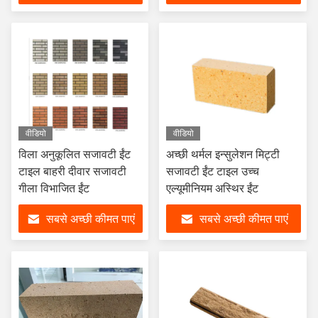
वीडियो
वीडियो
विला अनुकूलित सजावटी ईंट
अच्छी थर्मल इन्सुलेशन मिट्टी
टाइल बाहरी दीवार सजावटी
सजावटी ईंट टाइल उच्च
गीला विभाजित ईंट
एल्यूमीनियम अस्थिर ईंट
सबसे अच्छी कीमत पाएं
सबसे अच्छी कीमत पाएं