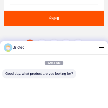
भेजना
1
2
3
Brictec
12:54 AM
Good day, what product are you looking for?
Xi'an Brictec Engineering Co., Ltd.
info@brictec.com