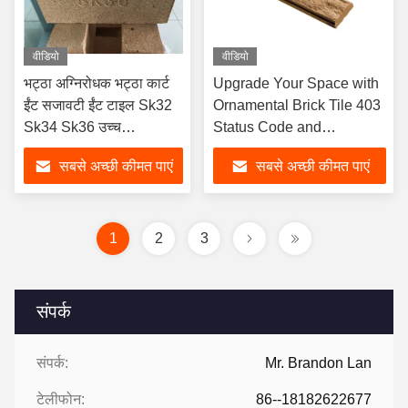
वीडियो
वीडियो
भट्ठा अग्निरोधक भट्ठा कार्ट
Upgrade Your Space with
ईंट सजावटी ईंट टाइल Sk32
Ornamental Brick Tile 403
Sk34 Sk36 उच्च
Status Code and
एल्यूमीनियम ईंट
Openresty
सबसे अच्छी कीमत पाएं
सबसे अच्छी कीमत पाएं
1
2
3
संपर्क
संपर्क:
Mr. Brandon Lan
टेलीफोन:
86--18182622677