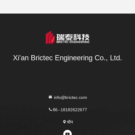
Xi'an Brictec Engineering Co., Ltd.
info@brictec.com
86--18182622677
चीन