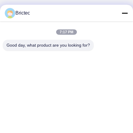
Brictec
7:17 PM
Good day, what product are you looking for?
वीडियो
वीडियो
लागत बचत और मजबूत सुरक्षा
स्वचालित खाद्य पैकिंग मशीनरी
प्रदर्शन के साथ टच स्क्रीन
पैकेजिंग उपकरण ग्लास बोतलें
स्वचालित ईंट पैकिंग मशीन
ठंडा खिंचाव पैकेजिंग प्रणाली
सबसे अच्छी कीमत पाएं
सबसे अच्छी कीमत पाएं