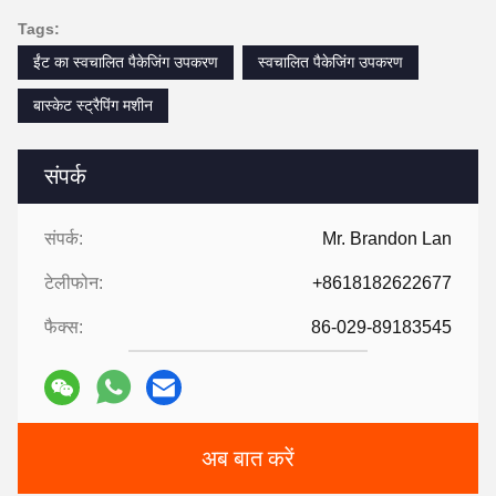
Tags:
ईंट का स्वचालित पैकेजिंग उपकरण
स्वचालित पैकेजिंग उपकरण
बास्केट स्ट्रैपिंग मशीन
संपर्क
संपर्क:
Mr. Brandon Lan
टेलीफोन:
+8618182622677
फैक्स:
86-029-89183545
अब बात करें