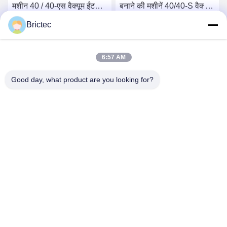
मशीन 40 / 40-एस वैक्यूम ईंट
बनाने की मशीनें 40/40-S वैक्यूम
एक्सट्रूडर
ईंट बनाने वाली ईंट एक्सट्रूडिंग
Brictec
मशीन
सबसे अच्छी कीमत पाएं
सबसे अच्छी कीमत पाएं
6:57 AM
Good day, what product are you looking for?
Xi'an Brictec Engineering Co., Ltd.
info@brictec.com
86--18182622677
चीन