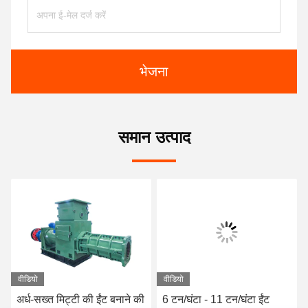
भेजना
समान उत्पाद
वीडियो
वीडियो
अर्ध-सख्त मिट्टी की ईंट बनाने की
6 टन/घंटा - 11 टन/घंटा ईंट