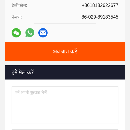
टेलीफोन:
+8618182622677
फैक्स:
86-029-89183545
अब बात करें
हमें मेल करें