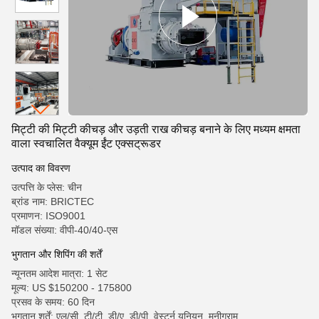
मिट्टी की मिट्टी कीचड़ और उड़ती राख कीचड़ बनाने के लिए मध्यम क्षमता
वाला स्वचालित वैक्यूम ईंट एक्सट्रूडर
उत्पाद का विवरण
उत्पत्ति के प्लेस: चीन
ब्रांड नाम: BRICTEC
प्रमाणन: ISO9001
मॉडल संख्या: वीपी-40/40-एस
भुगतान और शिपिंग की शर्तें
न्यूनतम आदेश मात्रा: 1 सेट
मूल्य: US $150200 - 175800
प्रसव के समय: 60 दिन
भुगतान शर्तें: एल/सी, टी/टी, डी/ए, डी/पी, वेस्टर्न यूनियन, मनीग्राम