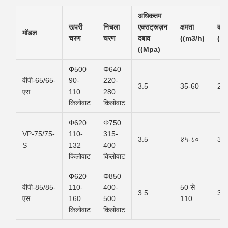
अधिकतम
ऊपरी
निचला
एक्सट्रूज़न
क्षमता
वज
मॉडल
चरण
चरण
दबाव
((m3/h)
((t)
((Mpa)
Φ500
Φ640
वीपी-65/65-
90-
220-
3.5
35-60
29
एस
110
280
किलोवाट
किलोवाट
Φ620
Φ750
VP-75/75-
110-
315-
3.5
४५-८०
33
S
132
400
किलोवाट
किलोवाट
Φ620
Φ850
वीपी-85/85-
110-
400-
50 से
3.5
37
एस
160
500
110
किलोवाट
किलोवाट