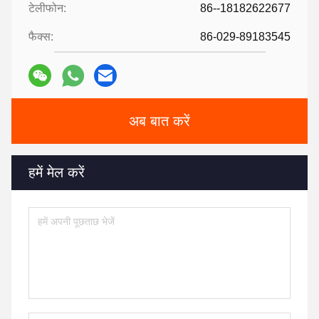
टेलीफोन:
86--18182622677
फैक्स:
86-029-89183545
अब बात करें
हमें मेल करें