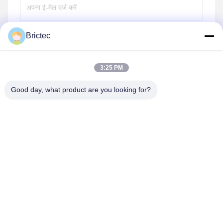
Brictec
भेजना
3:25 PM
Good day, what product are you looking for?
Xi'an Brictec Engineering Co., Ltd.
info@brictec.com
86--18182622677
चीन